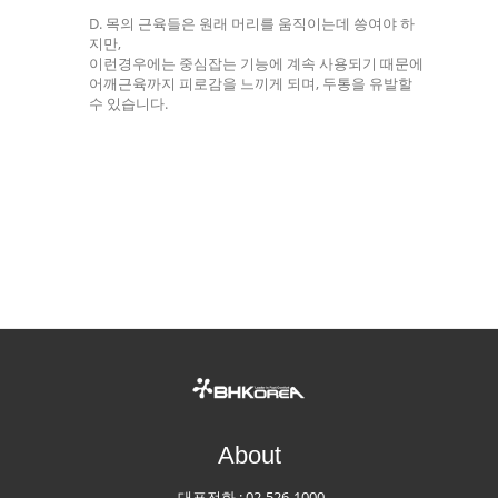
D. 목의 근육들은 원래 머리를 움직이는데 씅여야 하
지만,
이런경우에는 중심잡는 기능에 계속 사용되기 때문에
어깨근육까지 피로감을 느끼게 되며, 두통을 유발할
수 있습니다.
About
대표전화 :
02-526-1000